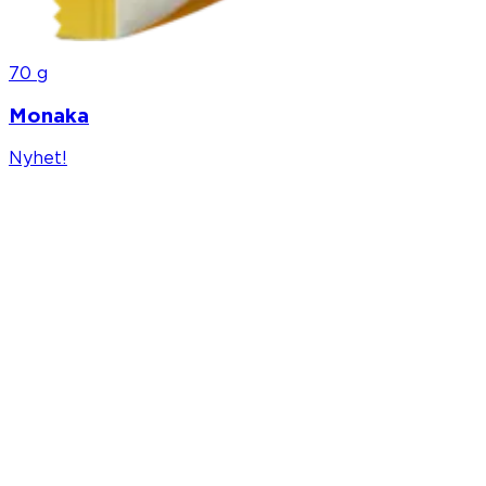
70 g
Monaka
Nyhet!