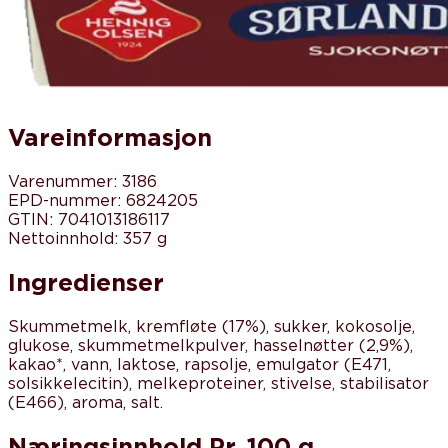
Vareinformasjon
Varenummer
:
3186
EPD-nummer
:
6824205
GTIN
:
7041013186117
Nettoinnhold
:
357 g
Ingredienser
Skummetmelk, kremfløte (17%), sukker, kokosolje,
glukose, skummetmelkpulver, hasselnøtter (2,9%),
kakao*, vann, laktose, rapsolje, emulgator (E471,
solsikkelecitin), melkeproteiner, stivelse, stabilisator
(E466), aroma, salt.
Næringsinnhold
Pr. 100 g