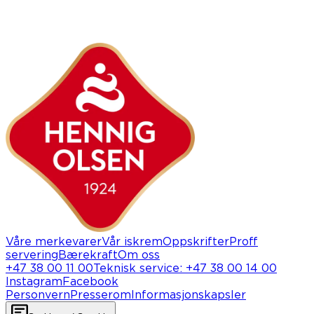
Våre merkevarer
Vår iskrem
Oppskrifter
Proff
servering
Bærekraft
Om oss
+47 38 00 11 00
Teknisk service
:
+47 38 00 14 00
Instagram
Facebook
Personvern
Presserom
Informasjonskapsler