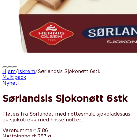
Hjem
/
Iskrem
/
Sørlandsis Sjokonøtt 6stk
Multipack
Nyhet!
Sørlandsis Sjokonøtt 6stk
Fløteis fra Sørlandet med nøttesmak, sjokoladesaus
og sjokotrekk med hasselnøtter.
Varenummer
:
3186
Nettoinnhold
:
357 g