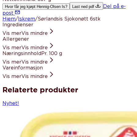
Del på e-
Hvor får jeg kjøpt Hennig-Olsen Is?
Last ned pdf
post
Hjem
/
Iskrem
/
Sørlandsis Sjokonøtt 6stk
Ingredienser
Vis mer
Vis mindre
Allergener
Vis mer
Vis mindre
Næringsinnhold
Pr. 100 g
Vis mer
Vis mindre
Vareinformasjon
Vis mer
Vis mindre
Relaterte produkter
Nyhet!