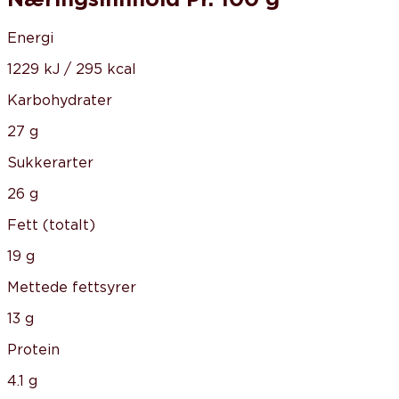
Energi
1229 kJ / 295 kcal
Karbohydrater
27 g
Sukkerarter
26 g
Fett (totalt)
19 g
Mettede fettsyrer
13 g
Protein
4.1 g