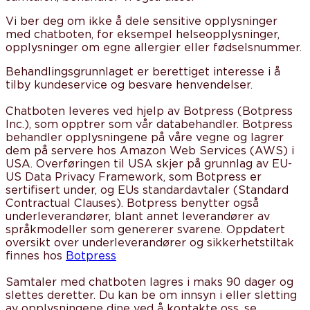
Vi ber deg om ikke å dele sensitive opplysninger
med chatboten, for eksempel helseopplysninger,
opplysninger om egne allergier eller fødselsnummer.
Behandlingsgrunnlaget er berettiget interesse i å
tilby kundeservice og besvare henvendelser.
Chatboten leveres ved hjelp av Botpress (Botpress
Inc.), som opptrer som vår databehandler. Botpress
behandler opplysningene på våre vegne og lagrer
dem på servere hos Amazon Web Services (AWS) i
USA. Overføringen til USA skjer på grunnlag av EU-
US Data Privacy Framework, som Botpress er
sertifisert under, og EUs standardavtaler (Standard
Contractual Clauses). Botpress benytter også
underleverandører, blant annet leverandører av
språkmodeller som genererer svarene. Oppdatert
oversikt over underleverandører og sikkerhetstiltak
finnes hos
Botpress
Samtaler med chatboten lagres i maks 90 dager og
slettes deretter. Du kan be om innsyn i eller sletting
av opplysningene dine ved å kontakte oss, se