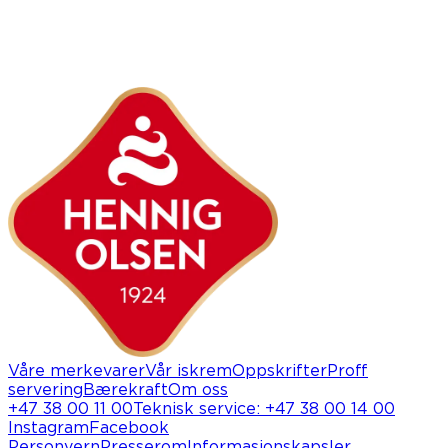
Våre merkevarer
Vår iskrem
Oppskrifter
Proff
servering
Bærekraft
Om oss
+47 38 00 11 00
Teknisk service
:
+47 38 00 14 00
Instagram
Facebook
Personvern
Presserom
Informasjonskapsler