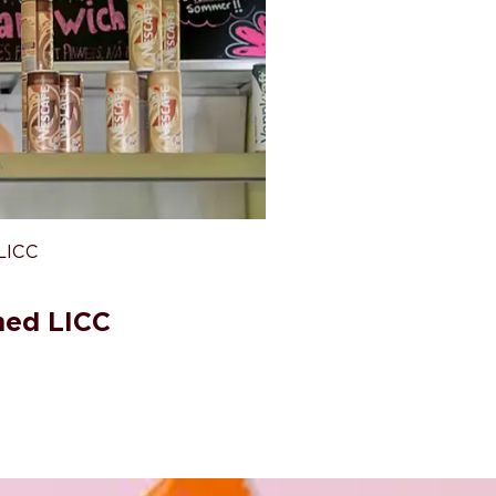
 LICC
med LICC