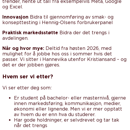
trender, hente ut tall fra eksempelvis Meta, Google
og Excel.
Innovasjon
Bidra til gjennomføring av smak- og
konsepttesting i Hennig-Olsens forbrukerpanel
Praktisk markedsstøtte
Bidra der det trengs i
avdelingen.
Når og hvor mye:
Deltid fra høsten 2026, med
mulighet for å jobbe hos oss i sommer hvis det
passer. Vi sitter i Hannevika utenfor Kristiansand – og
det er der jobben gjøres.
Hvem ser vi etter?
Vi ser etter deg som:
Er student på bachelor- eller masternivå, gjerne
innen markedsføring, kommunikasjon, medier,
økonomi eller lignende. Men vi er mer opptatt
av hvem du er enn hva du studerer.
Har gode holdninger, er selvdrevet og tar tak
når det trengs