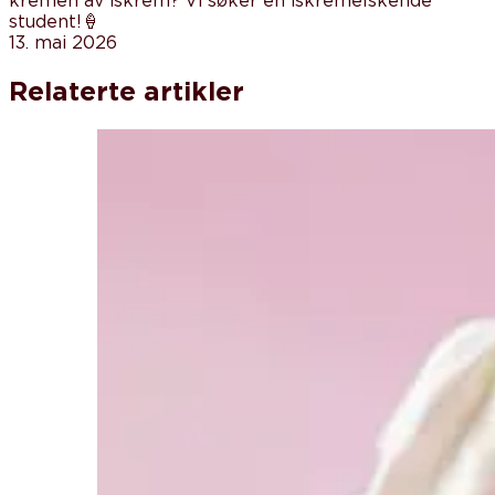
kremen av iskrem? Vi søker en iskremelskende
student!🍦
13. mai 2026
Relaterte artikler