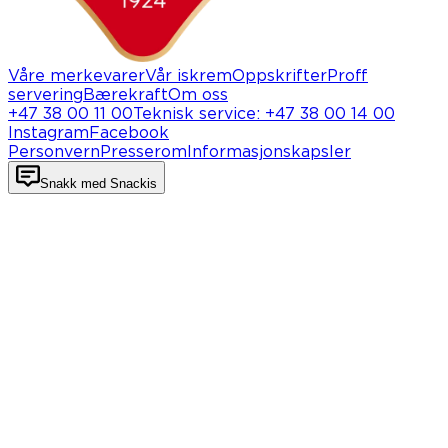
Våre merkevarer
Vår iskrem
Oppskrifter
Proff
servering
Bærekraft
Om oss
+47 38 00 11 00
Teknisk service
:
+47 38 00 14 00
Instagram
Facebook
Personvern
Presserom
Informasjonskapsler
Snakk med Snackis