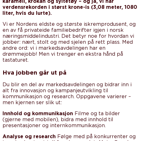
karamell, krokan og syltetøy – og ja, vi har
verdensrekorden i størst krone-is (3,08 meter, 1080
liter, hvis du lurte).
Vi er Nordens eldste og største iskremprodusent, og
en av få privateide familiebedrifter igjen i norsk
næringsmiddelindustri. Det betyr noe for hvordan vi
jobber: nært, stolt og med sjelen på rett plass. Med
andre ord: vi i markedsavdelingen har en
drømmejobb! Men vi trenger en ekstra hånd på
tastaturet.
Hva jobben går ut på
Du blir en del av markedsavdelingen og bidrar inn i
alt fra innovasjon og kampanjeutvikling til
kommunikasjon og research. Oppgavene varierer –
men kjernen ser slik ut:
Innhold og kommunikasjon
Filme og ta bilder
(gjerne med mobilen), bidra med innhold til
presentasjoner og internkommunikasjon.
Analyse og research
Følge med på konkurrenter og