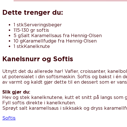
Dette trenger du:
1 stk
Serveringsbeger
115-130 gr
softis
5 g
Salt Karamellsaus fra Hennig-Olsen
10 g
Karamellfudge fra Hennig-Olsen
1 stk
Kanelknute
Kanelsnurr og Softis
Utnytt det du allerede har! Vafler, croissanter, kanel
ut potensialet i din softismaskin. Softis og bakst i é
av varmt og kaldt gjør dette til en dessert som er vans
Slik gjør du:
Hev og stek kanelknutene, kutt et snitt på langs som g
Fyll softis direkte i kanelknuten.
Sprøyt salt karamellsaus i sikksakk og dryss karamellf
Softis