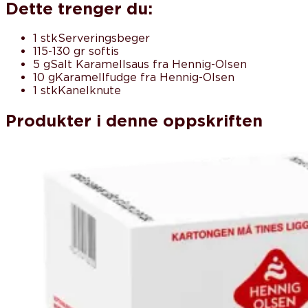
Dette trenger du:
1 stk
Serveringsbeger
115-130 gr
softis
5 g
Salt Karamellsaus fra Hennig-Olsen
10 g
Karamellfudge fra Hennig-Olsen
1 stk
Kanelknute
Produkter i denne oppskriften