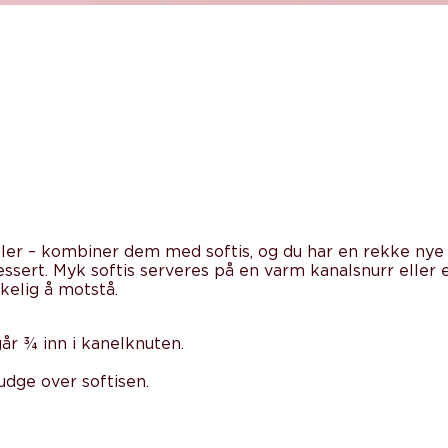
boller – kombiner dem med softis, og du har en rekke nye
n dessert. Myk softis serveres på en varm kanalsnurr ell
kelig å motstå.
år ¾ inn i kanelknuten.
udge over softisen.