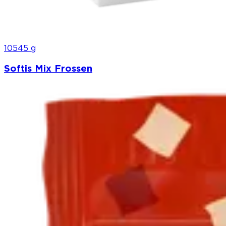
10545 g
Softis Mix Frossen