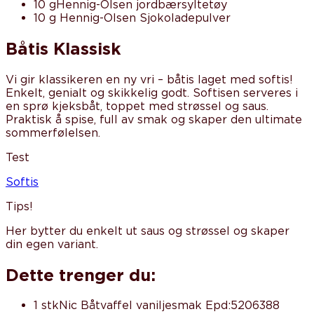
10 g
Hennig-Olsen jordbærsyltetøy
10 g
Hennig-Olsen Sjokoladepulver
Båtis Klassisk
Vi gir klassikeren en ny vri – båtis laget med softis!
Enkelt, genialt og skikkelig godt. Softisen serveres i
en sprø kjeksbåt, toppet med strøssel og saus.
Praktisk å spise, full av smak og skaper den ultimate
sommerfølelsen.
Test
Softis
Tips
!
Her bytter du enkelt ut saus og strøssel og skaper
din egen variant.
Dette trenger du:
1 stk
Nic Båtvaffel vaniljesmak Epd:5206388