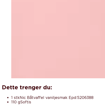
Dette trenger du:
1 stk
Nic Båtvaffel vaniljesmak Epd:5206388
110 g
Softis