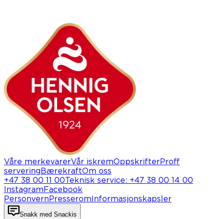
Våre merkevarer
Vår iskrem
Oppskrifter
Proff
servering
Bærekraft
Om oss
+47 38 00 11 00
Teknisk service
:
+47 38 00 14 00
Instagram
Facebook
Personvern
Presserom
Informasjonskapsler
Snakk med Snackis