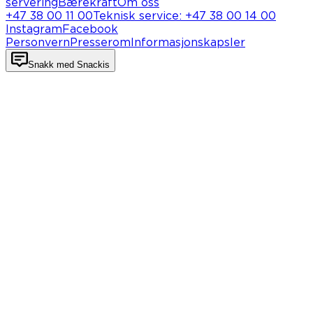
servering
Bærekraft
Om oss
+47 38 00 11 00
Teknisk service
:
+47 38 00 14 00
Instagram
Facebook
Personvern
Presserom
Informasjonskapsler
Snakk med Snackis