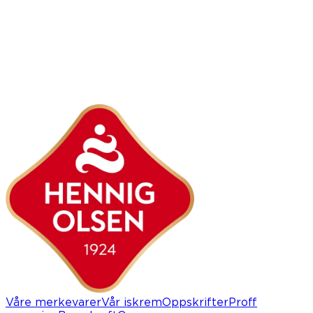
Våre merkevarer
Vår iskrem
Oppskrifter
Proff