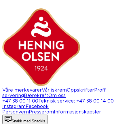
Våre merkevarer
Vår iskrem
Oppskrifter
Proff
servering
Bærekraft
Om oss
+47 38 00 11 00
Teknisk service
:
+47 38 00 14 00
Instagram
Facebook
Personvern
Presserom
Informasjonskapsler
Snakk med Snackis