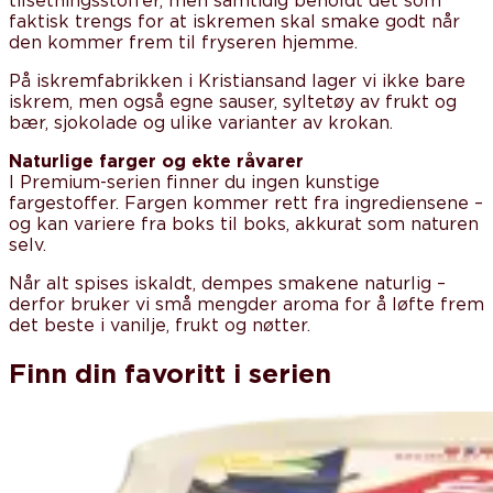
tilsetningsstoffer, men samtidig beholdt det som
faktisk trengs for at iskremen skal smake godt når
den kommer frem til fryseren hjemme.
På iskremfabrikken i Kristiansand lager vi ikke bare
iskrem, men også egne sauser, syltetøy av frukt og
bær, sjokolade og ulike varianter av krokan.
Naturlige farger og ekte råvarer
I Premium-serien finner du ingen kunstige
fargestoffer. Fargen kommer rett fra ingrediensene –
og kan variere fra boks til boks, akkurat som naturen
selv.
Når alt spises iskaldt, dempes smakene naturlig –
derfor bruker vi små mengder aroma for å løfte frem
det beste i vanilje, frukt og nøtter.
Finn din favoritt i serien